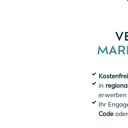
V
MAR
Kostenfrei
in
regiona
erwerben
Ihr Engag
Code
ode