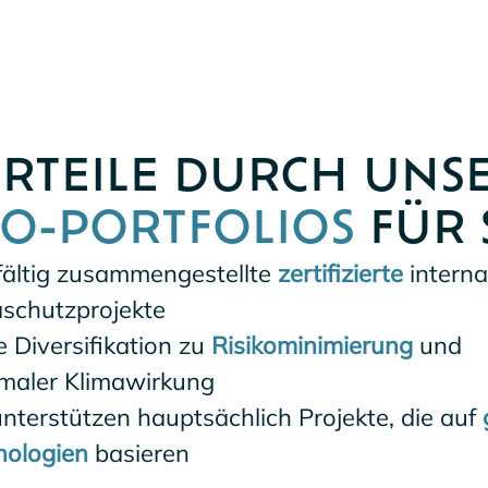
RTEILE DURCH UNS
O-PORTFOLIOS
FÜR 
fältig zusammengestellte
zertifizierte
interna
aschutzprojekte
e Diversifikation zu
Risikominimierung
und
maler Klimawirkung
nterstützen hauptsächlich Projekte, die auf
nologien
basieren