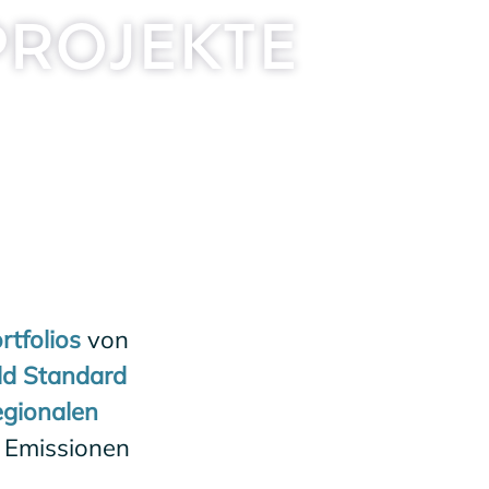
PROJEKTE
rtfolios
von
ld Standard
egionalen
 Emissionen
.