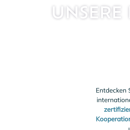
UNSERE 
Entdecken 
internatio
zertifizie
Kooperatio