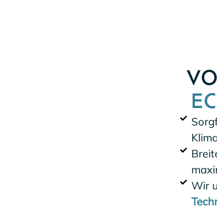
VO
EC
Sorg
Klim
Breit
maxi
Wir u
Tech