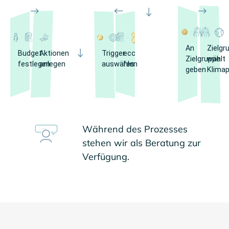
An
Zielgr
Budget
Aktionen
Trigger
ecobono
Zielgruppe
wählt
festlegen
anlegen
auswählen
festlegen
geben
Klimap
...
Während des Prozesses
stehen wir als Beratung zur
Verfügung.